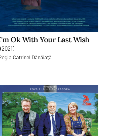
I'm Ok With Your Last Wish
(2021)
Regia
Catrinel Dănăiață