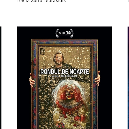
Regia
Sarra Tsorakidis