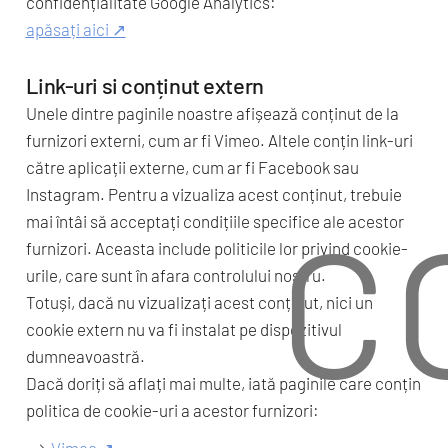
confidențialitate Google Analytics:
apăsați aici ↗
Link-uri si conținut extern
Unele dintre paginile noastre afișează conținut de la
furnizori externi, cum ar fi Vimeo. Altele conțin link-uri
către aplicații externe, cum ar fi Facebook sau
Instagram. Pentru a vizualiza acest conținut, trebuie
C
mai întâi să acceptați condițiile specifice ale acestor
furnizori. Aceasta include politicile lor privind cookie-
urile, care sunt în afara controlului nostru.
Totuși, dacă nu vizualizați acest conținut, nici un
cookie extern nu va fi instalat pe dispozitivul
dumneavoastră.
Dacă doriți să aflați mai multe, iată paginile care conțin
politica de cookie-uri a acestor furnizori: