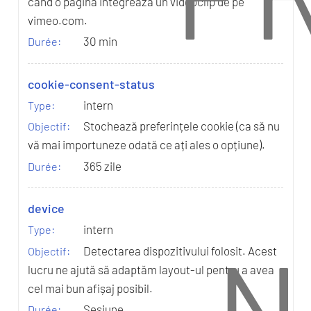
când o pagină integrează un videoclip de pe
vimeo.com.
30 min
cookie-consent-status
intern
Stochează preferințele cookie (ca să nu
vă mai importuneze odată ce ați ales o opțiune).
365 zile
device
intern
N
Detectarea dispozitivului folosit. Acest
lucru ne ajută să adaptăm layout-ul pentru a avea
cel mai bun afișaj posibil.
Sesiune