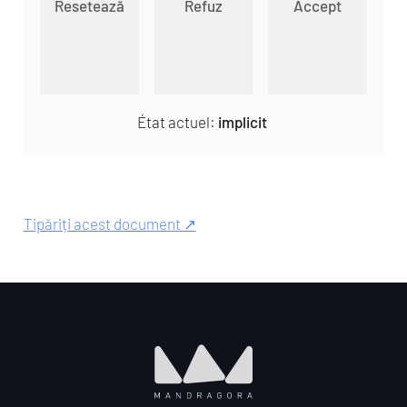
Resetează
Refuz
Accept
État actuel:
implicit
Tipăriți acest document ↗