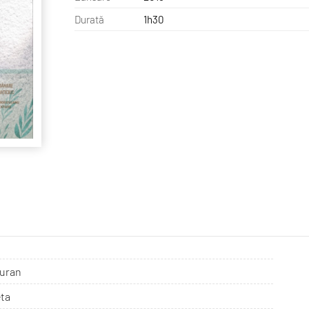
Durată
1h30
uran
ta