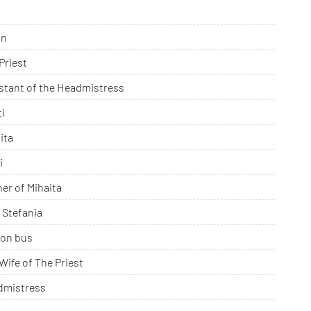
in
Priest
stant of the Headmistress
ti
ita
i
er of Mihaita
 Stefania
 on bus
Wife of The Priest
dmistress