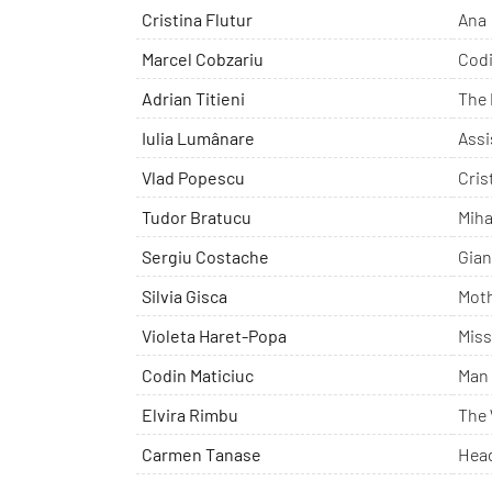
Cristina Flutur
Ana
Marcel Cobzariu
Cod
Adrian Titieni
The 
Iulia Lumânare
Assi
Vlad Popescu
Cris
Tudor Bratucu
Miha
Sergiu Costache
Gian
Silvia Gisca
Moth
Violeta Haret-Popa
Miss
Codin Maticiuc
Man
Elvira Rimbu
The 
Carmen Tanase
Hea