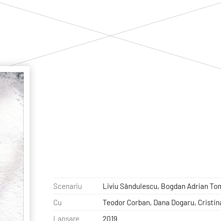
Scenariu
Liviu Săndulescu, Bogdan Adrian To
Cu
Teodor Corban, Dana Dogaru, Cristin
Lansare
2019