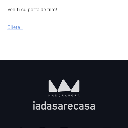
Veniți cu pofta de film!
Bilete !