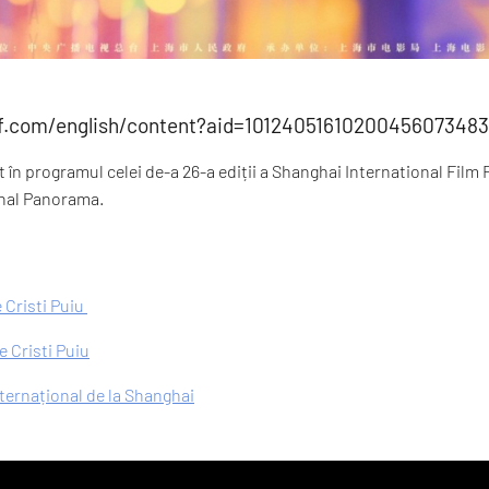
ff.com/english/content?aid=101240516102004560734
 în programul celei de-a 26-a ediții a Shanghai International Film F
onal Panorama.
 Cristi Puiu
 Cristi Puiu
nternațional de la Shanghai