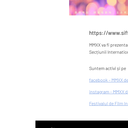
https://www.si
MMXX va fi prezentat
Secțiunii Internati
Suntem activi și pe
facebook – MMXX de
instagram – MMXX de
Festivalul de Film I