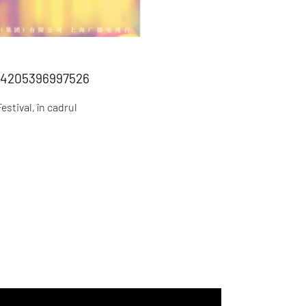
834205396997526
estival, în cadrul